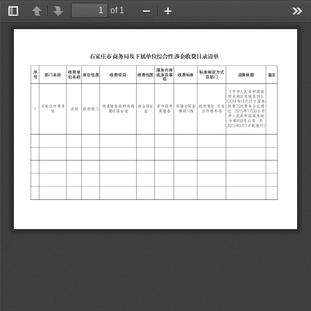
of 1
Toggle
Previous
Next
Zoom
Zoom
Too
Sidebar
Out
In
石
家
庄
市
商
务
局
及
下
属
单
位
综
合
性
涉
企
收
费
目
录
清
单
服
务
内
容
序
收
费
单
标
准
制
定
方
式
部
门
名
称
单
位
性
质
收
费
项
目
收
费
性
质
或
涉
及
事
收
费
标
准
政
策
依
据
备
注
号
位
名
称
及
部
门
项
《
中
华
人
民
共
和
国
政
府
采
购
法
实
施
条
例
》
(
2
0
1
4
1
2
3
1
年
月
日
国
务
7
5
石
家
庄
市
商
务
肉
菜
储
备
政
府
采
购
涉
企
保
证
省
市
级
肉
承
储
合
同
金
政
府
制
定
石
家
院
第
次
常
务
会
议
通
1
本
级
政
府
部
门
1
0
%
2
0
1
5
1
3
0
局
履
约
保
证
金
金
菜
储
备
额
的
庄
市
商
务
局
过
年
月
日
中
华
人
民
共
和
国
国
务
院
6
5
8
令
第
号
公
布
自
2
0
1
5
3
1
)
年
月
日
起
施
行