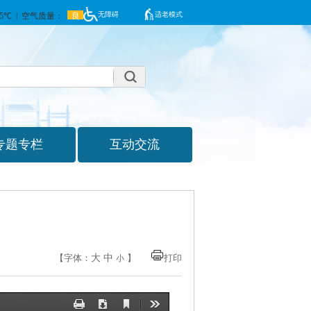
无障碍
适老模式
大
中
【字体：
】
打印
小