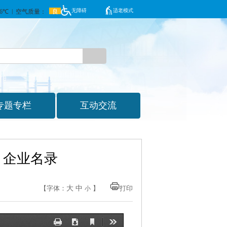
无障碍
适老模式
）企业名录
大
中
【字体：
】
打印
小