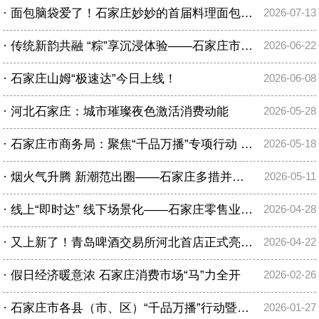
·
面包脑袋爱了！石家庄妙妙的首届料理面包节亮相湾里庙步行街
2026-07-13
·
传统新韵共融 “粽”享沉浸体验——石家庄市端午假期消费市场扫描
2026-06-22
·
石家庄山姆“极速达”今日上线！
2026-06-08
·
河北石家庄：城市璀璨夜色激活消费动能
2026-05-28
·
石家庄市商务局：聚焦“千品万播”专项行动 持续激发消费动能释放内需潜力
2026-05-18
·
烟火气升腾 新潮范出圈——石家庄多措并举绘就区域消费中心城市新图景
2026-05-11
·
线上“即时达” 线下场景化——石家庄零售业创新提升再迈新步伐
2026-04-28
·
又上新了！青岛啤酒交易所河北首店正式亮相湾里庙步行街
2026-04-22
·
假日经济暖意浓 石家庄消费市场“马”力全开
2026-02-26
·
石家庄市各县（市、区）“千品万播”行动暨网上年货节同步启动
2026-01-27